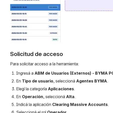
Solicitud de acceso
Para solicitar acceso a la herramienta:
Ingresá a 
ABM de Usuarios (Externos) - BYMA P
En 
Tipo de usuario
, seleccioná 
Agentes BYMA
.
Elegí la categoría 
Aplicaciones
.
En 
Operación
, seleccioná 
Alta
.
Indicá la aplicación 
Clearing Massive Accounts
.
Seleccioná el rol 
Operador
.