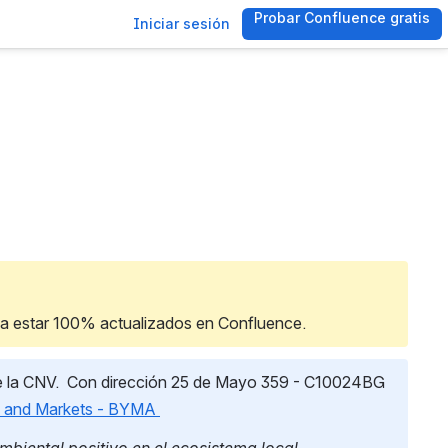
Probar Confluence gratis
, (opens new 
Iniciar sesión
 a estar 100% actualizados en Confluence.
e la CNV.  Con dirección 25 de Mayo 359 - C10024BG 
and Markets -
BYMA