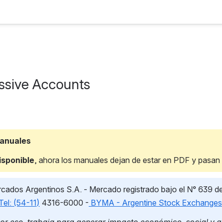
ssive Accounts
manuales
isponible
, ahora los manuales dejan de estar en PDF y pasan
ados Argentinos S.A. - Mercado registrado bajo el N° 639 d
Tel: (54-11
)
 4316-6000 -
BYMA - Argentine Stock Exchanges 