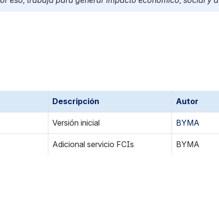
or eso, trabaja para generar impacto económico, social y am
Descripción
Autor
Versión inicial
BYMA
Adicional servicio FCIs
BYMA